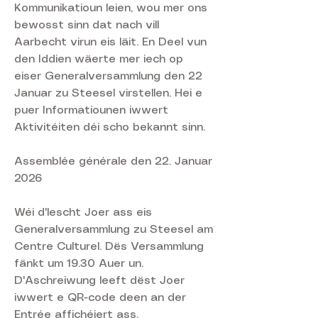
Kommunikatioun leien, wou mer ons
bewosst sinn dat nach vill
Aarbecht virun eis läit. En Deel vun
den Iddien wäerte mer iech op
eiser Generalversammlung den 22
Januar zu Steesel virstellen. Hei e
puer Informatiounen iwwert
Aktivitéiten déi scho bekannt sinn.
Assemblée générale den 22. Januar
2026
Wéi d'lescht Joer ass eis
Generalversammlung zu Steesel am
Centre Culturel. Dës Versammlung
fänkt um 19.30 Auer un.
D'Aschreiwung leeft dëst Joer
iwwert e QR-code deen an der
Entrée affichéiert ass.