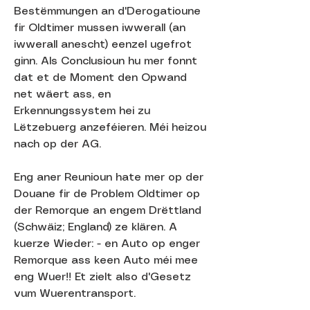
Bestëmmungen an d'Derogatioune
fir Oldtimer mussen iwwerall (an
iwwerall anescht) eenzel ugefrot
ginn. Als Conclusioun hu mer fonnt
dat et de Moment den Opwand
net wäert ass, en
Erkennungssystem hei zu
Lëtzebuerg anzeféieren. Méi heizou
nach op der AG.
Eng aner Reunioun hate mer op der
Douane fir de Problem Oldtimer op
der Remorque an engem Drëttland
(Schwäiz; England) ze klären. A
kuerze Wieder: - en Auto op enger
Remorque ass keen Auto méi mee
eng Wuer!! Et zielt also d'Gesetz
vum Wuerentransport.