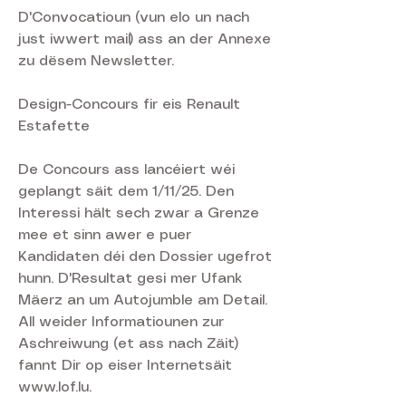
D'Convocatioun (vun elo un nach
just iwwert mail) ass an der Annexe
zu dësem Newsletter.
Design-Concours fir eis Renault
Estafette
De Concours ass lancéiert wéi
geplangt säit dem 1/11/25. Den
Interessi hält sech zwar a Grenze
mee et sinn awer e puer
Kandidaten déi den Dossier ugefrot
hunn. D'Resultat gesi mer Ufank
Mäerz an um Autojumble am Detail.
All weider Informatiounen zur
Aschreiwung (et ass nach Zäit)
fannt Dir op eiser Internetsäit
www.lof.lu.