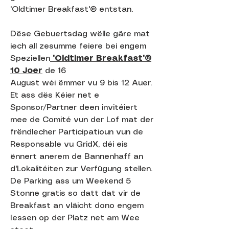
'Oldtimer Breakfast'® entstan.
Dëse Gebuertsdag wëlle gäre mat
iech all zesumme feiere bei engem
Speziellen
'Oldtimer Breakfast'®
10 Joer
de 16
August wéi ëmmer vu 9 bis 12 Auer.
Et ass dës Kéier net e
Sponsor/Partner deen invitéiert
mee de Comité vun der Lof mat der
frëndlecher Participatioun vun de
Responsable vu GridX, déi eis
ënnert anerem de Bannenhaff an
d'Lokalitéiten zur Verfügung stellen.
De Parking ass um Weekend 5
Stonne gratis so datt dat vir de
Breakfast an vläicht dono engem
Iessen op der Platz net am Wee