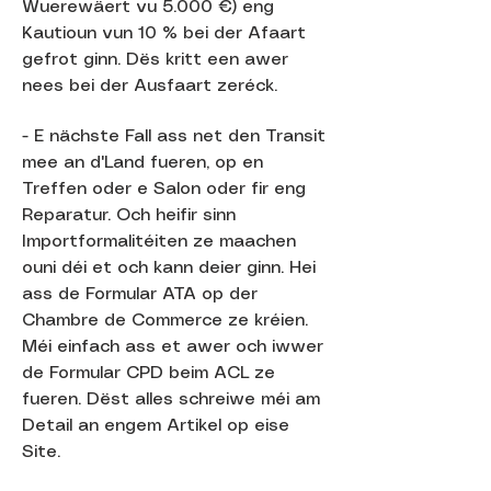
Wuerewäert vu 5.000 €) eng
Kautioun vun 10 % bei der Afaart
gefrot ginn. Dës kritt een awer
nees bei der Ausfaart zeréck.
- E nächste Fall ass net den Transit
mee an d'Land fueren, op en
Treffen oder e Salon oder fir eng
Reparatur. Och heifir sinn
Importformalitéiten ze maachen
ouni déi et och kann deier ginn. Hei
ass de Formular ATA op der
Chambre de Commerce ze kréien.
Méi einfach ass et awer och iwwer
de Formular CPD beim ACL ze
fueren. Dëst alles schreiwe méi am
Detail an engem Artikel op eise
Site.