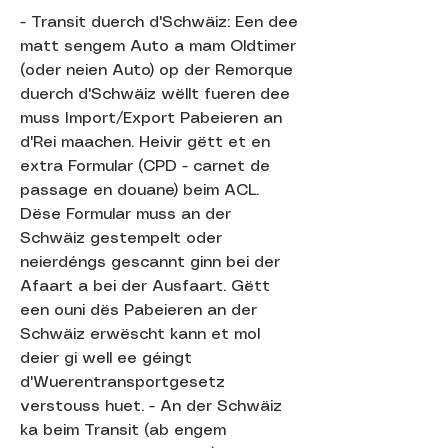
- Transit duerch d'Schwäiz: Een dee
matt sengem Auto a mam Oldtimer
(oder neien Auto) op der Remorque
duerch d'Schwäiz wëllt fueren dee
muss Import/Export Pabeieren an
d'Rei maachen. Heivir gëtt et en
extra Formular (CPD - carnet de
passage en douane) beim ACL.
Dëse Formular muss an der
Schwäiz gestempelt oder
neierdéngs gescannt ginn bei der
Afaart a bei der Ausfaart. Gëtt
een ouni dës Pabeieren an der
Schwäiz erwëscht kann et mol
deier gi well ee géingt
d'Wuerentransportgesetz
verstouss huet. - An der Schwäiz
ka beim Transit (ab engem