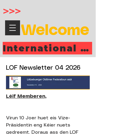
>>>
Welcome
International Mustang Meeting MONDORF 2026
LOF Newsletter 04 2026
Léif Memberen,
Virun 10 Joer huet eis Vize-
Präsidentin eng Kéier nuets
gedreemt. Doraus ass den LOF