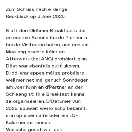
Zum Schluss nach e klenge
Réckbléck op d'Joer 2025.
Nieft den Oldtimer Breakfast's déi
en enorme Succès bei de Partner a
bei de Visiteuren haten, ass och am
Mee eng éischte Kéier en
Afterwork (bei ANG) probéiert ginn.
Dëst war ebenfalls gutt ukomm.
D'Iddi war eppes méi ze probéiere,
well mer net méi genuch Sonndeger
am Joer hunn an d'Partner an der
Schlaang sti fir e Breakfast kënne
ze organiséieren. D'Datumer vun
2026, souwäit wéi lo scho bekannt,
sinn op eisem Site oder am LOF
Kalenner ze fannen.
Wéi scho gesot war den