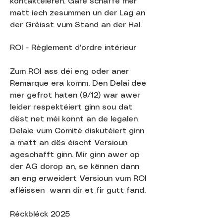
kontaktéieren. Gäre schaffe mer
matt iech zesummen un der Lag an
der Gréisst vum Stand an der Hal.
ROI - Règlement d'ordre intérieur
Zum ROI ass déi eng oder aner
Remarque era komm. Den Delai dee
mer gefrot haten (9/12) war awer
leider respektéiert ginn sou dat
dëst net méi konnt an de legalen
Delaie vum Comité diskutéiert ginn
a matt an dës éischt Versioun
ageschafft ginn. Mir ginn awer op
der AG dorop an, se kënnen dann
an eng erweidert Versioun vum ROI
afléissen wann dir et fir gutt fand.
Réckbléck 2025