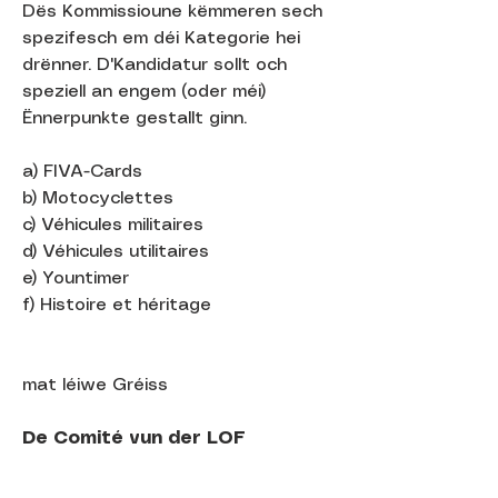
Dës Kommissioune këmmeren sech
spezifesch em déi Kategorie hei
drënner. D'Kandidatur sollt och
speziell an engem (oder méi)
Ënnerpunkte gestallt ginn.
a) FIVA-Cards
b) Motocyclettes
c) Véhicules militaires
d) Véhicules utilitaires
e) Yountimer
f) Histoire et héritage
mat léiwe Gréiss
De Comité vun der LOF