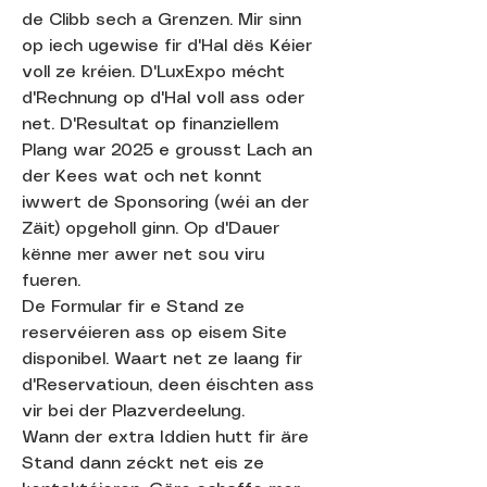
de Clibb sech a Grenzen. Mir sinn
op iech ugewise fir d'Hal dës Kéier
voll ze kréien. D'LuxExpo mécht
d'Rechnung op d'Hal voll ass oder
net. D'Resultat op finanziellem
Plang war 2025 e grousst Lach an
der Kees wat och net konnt
iwwert de Sponsoring (wéi an der
Zäit) opgeholl ginn. Op d'Dauer
kënne mer awer net sou viru
fueren.
De Formular fir e Stand ze
reservéieren ass op eisem Site
disponibel. Waart net ze laang fir
d'Reservatioun, deen éischten ass
vir bei der Plazverdeelung.
Wann der extra Iddien hutt fir äre
Stand dann zéckt net eis ze