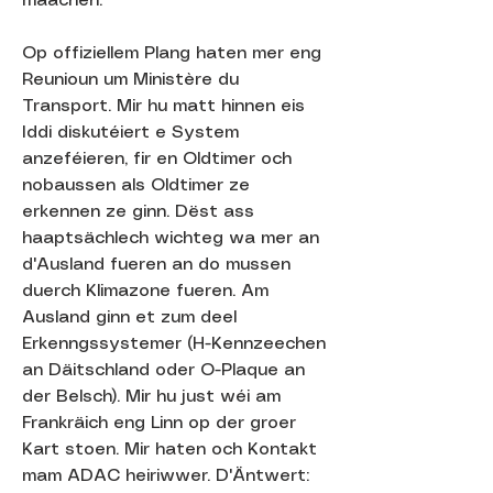
maachen.
Op offiziellem Plang haten mer eng
Reunioun um Ministère du
Transport. Mir hu matt hinnen eis
Iddi diskutéiert e System
anzeféieren, fir en Oldtimer och
nobaussen als Oldtimer ze
erkennen ze ginn. Dëst ass
haaptsächlech wichteg wa mer an
d'Ausland fueren an do mussen
duerch Klimazone fueren. Am
Ausland ginn et zum deel
Erkenngssystemer (H-Kennzeechen
an Däitschland oder O-Plaque an
der Belsch). Mir hu just wéi am
Frankräich eng Linn op der groer
Kart stoen. Mir haten och Kontakt
mam ADAC heiriwwer. D'Äntwert: