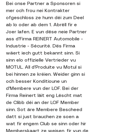
Bei onse Partner a Sponsoren si
mer och frou nei Kontrakter
ofgeschloss ze hunn déi zum Deel
ab lo oder ab dem 1. Abrëll fir e
Joer lafen. E vun dëse neie Partner
ass d'Firma REINERT Automobile -
Industrie - Sécurité. Dës Firma
wäert iech gutt bekannt sinn. Si
sinn elo offizielle Vertrieder vu
MOTUL. All d'Produite vu Motul si
bei hinnen ze kréien. Weider ginn si
och besser Konditioune un
d'Membere vun der LOF. Bei der
Firma Reinert läit eng Lëscht mat
de Clibb déi an der LOF Member
sinn. Sot äre Membere Bescheed
datt si just brauchen ze soen a
wat fir engem Club se sinn oder hir
Memberskaart ze weisen, fir vun de