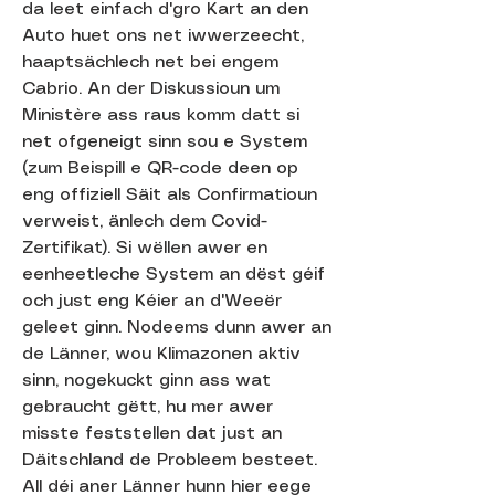
da leet einfach d'gro Kart an den
Auto huet ons net iwwerzeecht,
haaptsächlech net bei engem
Cabrio. An der Diskussioun um
Ministère ass raus komm datt si
net ofgeneigt sinn sou e System
(zum Beispill e QR-code deen op
eng offiziell Säit als Confirmatioun
verweist, änlech dem Covid-
Zertifikat). Si wëllen awer en
eenheetleche System an dëst géif
och just eng Kéier an d'Weeër
geleet ginn. Nodeems dunn awer an
de Länner, wou Klimazonen aktiv
sinn, nogekuckt ginn ass wat
gebraucht gëtt, hu mer awer
misste feststellen dat just an
Däitschland de Probleem besteet.
All déi aner Länner hunn hier eege