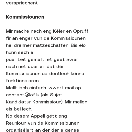
verspriechen).
Kommissiounen
Mir mache nach eng Kéier en Opruff
fir an enger vun de Kommissiounen
hei drënner matzeschaffen. Bis elo
hunn sech e
puer Leit gemellt, et geet awer
nach net duer vir dat déi
Kommissiounen uerdentlech kënne
funktionéieren..
Mellt iech einfach iwwert mail op
contact@lof.lu (als Sujet
Kandidatur Kommissioun). Mir mellen
eis bei iech.
No dësem Appell gëtt eng
Reunioun vun de Kommissiounen
organiséiert an der där e genee