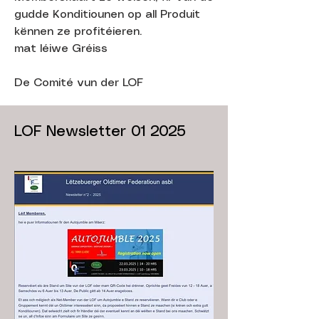
gudde Konditiounen op all Produit
kënnen ze profitéieren.
mat léiwe Gréiss
De Comité vun der LOF
LOF Newsletter 01 2025