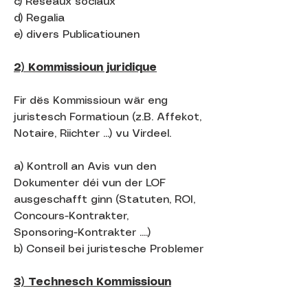
c) Réseaux sociaux
d) Regalia
e) divers Publicatiounen
2) Kommissioun juridique
Fir dës Kommissioun wär eng
juristesch Formatioun (z.B. Affekot,
Notaire, Riichter ...) vu Virdeel.
a) Kontroll an Avis vun den
Dokumenter déi vun der LOF
ausgeschafft ginn (Statuten, ROI,
Concours-Kontrakter,
Sponsoring-Kontrakter ....)
b) Conseil bei juristesche Problemer
3) Technesch Kommissioun