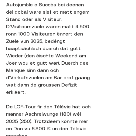
Autojumble e Succès bei deenen
déi dobäi ware sief et matt engem
Stand oder als Visiteur.
D'Visiteurszuele waren matt 4.500
ronn 1000 Visiteuren ënnert den
Zuele vun 2025, bedéngt
haaptsächlech duerch dat gutt
Wieder (den éischte Weekend am
Joer wou et gutt war). Duerch dee
Manque sinn dann och
d'Verkafszuelen am Bar erof gaang
wat dann de groussen Defizit
erkläert.
De LOF-Tour fir den Télévie hat och
manner Aschreiwunge (180) wéi
2025 (250)
. Trotzdeem konnte mer
en Don vu 6.300 € un den Télévie