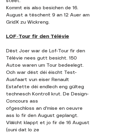
steet.
Kommt eis also besichen de 16.
August a tëschent 9 an 12 Auer am
GridX zu Wickreng.
LOF-Tour fir den Télévie
Dëst Joer war de Lof-Tour fir den
Télévie nees gutt besicht. 150
Autoe waren um Tour bedeelegt.
Och war dëst déi éischt Test-
Ausfaart vun eiser Renault
Estafette déi endlech eng gülteg
technesch Kontroll krut. De Design-
Concours ass
ofgeschloss an d'mise en oeuvre
ass lo fir den August geplangt.
Vläïcht klappt et jo fir de 16 August
(ouni dat lo ze