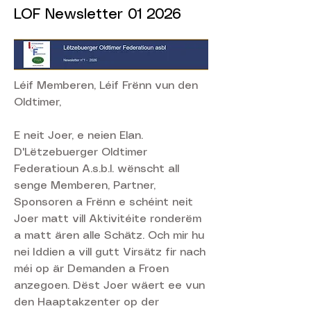
LOF Newsletter 01 2026
Léif Memberen, Léif Frënn vun den
Oldtimer,
E neit Joer, e neien Elan.
D'Lëtzebuerger Oldtimer
Federatioun A.s.b.l. wënscht all
senge Memberen, Partner,
Sponsoren a Frënn e schéint neit
Joer matt vill Aktivitéite ronderëm
a matt ären alle Schätz. Och mir hu
nei Iddien a vill gutt Virsätz fir nach
méi op är Demanden a Froen
anzegoen. Dëst Joer wäert ee vun
den Haaptakzenter op der