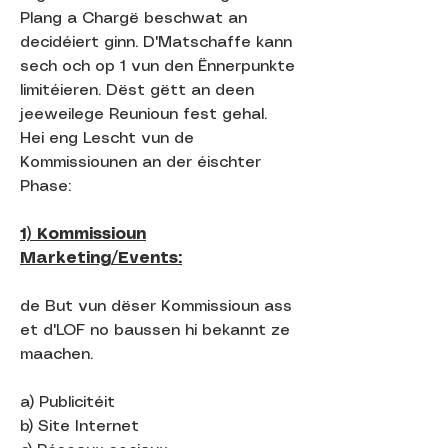
Plang a Chargë beschwat an
decidéiert ginn. D'Matschaffe kann
sech och op 1 vun den Ënnerpunkte
limitéieren. Dëst gëtt an deen
jeeweilege Reunioun fest gehal.
Hei eng Lescht vun de
Kommissiounen an der éischter
Phase:
1) Kommissioun
Marketing/Events:
de But vun dëser Kommissioun ass
et d'LOF no baussen hi bekannt ze
maachen.
a) Publicitéit
b) Site Internet