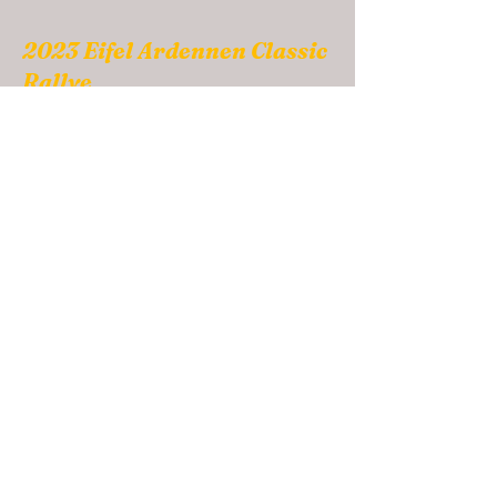
2023 Eifel Ardennen Classic
Rallye
2023 Staerentour Télévie
2023 Mustang Meeting